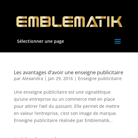
Sélectionner une page
Les avantages d’avoir une enseigne publicitaire
par
Alexandra
|
Jan 29, 2016
|
Enseigne publicitaire
Une enseigne publicitaire est une signalétique
qu’une entreprise ou un commerce met en place
pour attirer l’œil du passant. Elle permet de mettre
en valeur l’entreprise, c’est son image de marque.
Enseigne publicitaire réalisée par Emblematik...