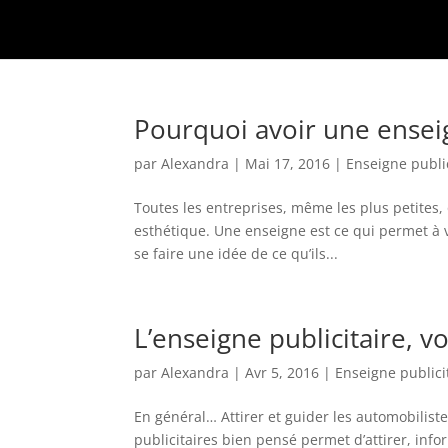
Pourquoi avoir une enseig
par
Alexandra
|
Mai 17, 2016
|
Enseigne public
Toutes les entreprises, même les plus petites,
esthétique. Une enseigne est ce qui permet à v
se faire une idée de ce qu’ils...
L’enseigne publicitaire, vo
par
Alexandra
|
Avr 5, 2016
|
Enseigne publici
En général… Attirer et guider les automobilist
publicitaires bien pensé permet d’attirer, info