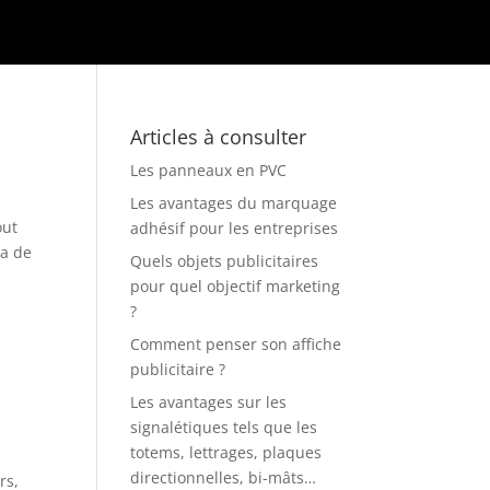
Articles à consulter
Les panneaux en PVC
Les avantages du marquage
out
adhésif pour les entreprises
ra de
Quels objets publicitaires
pour quel objectif marketing
?
Comment penser son affiche
publicitaire ?
Les avantages sur les
signalétiques tels que les
totems, lettrages, plaques
directionnelles, bi-mâts…
rs,