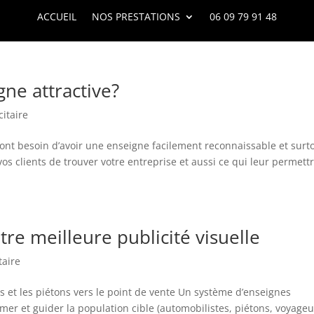
ACCUEIL
NOS PRESTATIONS
06 09 79 91 48
ne attractive?
itaire
 ont besoin d’avoir une enseigne facilement reconnaissable et surt
os clients de trouver votre entreprise et aussi ce qui leur permett
tre meilleure publicité visuelle
taire
es et les piétons vers le point de vente Un système d’enseignes
rmer et guider la population cible (automobilistes, piétons, voyageu