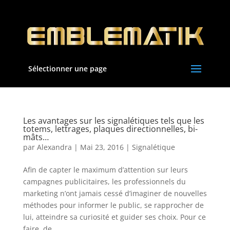
Sélectionner une page
Les avantages sur les signalétiques tels que les
totems, lettrages, plaques directionnelles, bi-
mâts…
par
Alexandra
|
Mai 23, 2016
|
Signalétique
Afin de capter le maximum d’attention sur leurs
campagnes publicitaires, les professionnels du
marketing n’ont jamais cessé d’imaginer de nouvelles
méthodes pour informer le public, se rapprocher de
lui, atteindre sa curiosité et guider ses choix. Pour ce
faire, de...