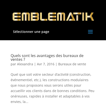
Sélectionner une page
Quels sont les avantages des bureaux de
ventes ?
par
Alexandra
|
Avr 7, 2016
|
Bureaux de vente
Quel que soit votre secteur d’activité (construction,
événementiel, etc.), les constructions modulaires
que nous proposons vous serons utiles pour
accueillir vos clients dans de bonnes conditions. Peu
onéreuses, rapides à installer et adaptables à vos
envies, la...