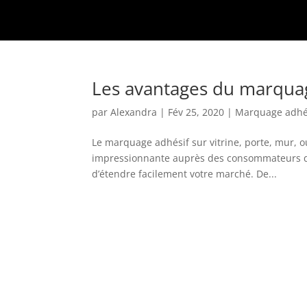
Les avantages du marquag
par
Alexandra
|
Fév 25, 2020
|
Marquage adhé
Le marquage adhésif sur vitrine, porte, mur, o
impressionnante auprès des consommateurs que
d’étendre facilement votre marché. De...