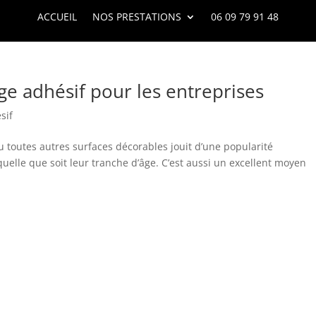
ACCUEIL
NOS PRESTATIONS
06 09 79 91 48
e adhésif pour les entreprises
sif
u toutes autres surfaces décorables jouit d’une popularité
lle que soit leur tranche d’âge. C’est aussi un excellent moyen