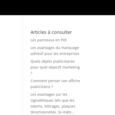
Articles à consulter
Les panneaux en PVC
Les avantages du marquage
adhésif pour les entreprises
Quels objets publicitaires
pour quel objectif marketing
?
Comment penser son affiche
publicitaire ?
Les avantages sur les
signalétiques tels que les
totems, lettrages, plaques
directionnelles, bi-mâts…