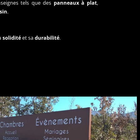
nseignes tels que des
panneaux à plat
,
sin
.
sa
solidité
et sa
durabilité
.